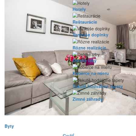
Hotely
Reštaurácie
Vankúše doplnky
Rôzne realizácie
Detské izby
Koberce na mieru
Tekuté hodvábne tapety
Zimné záhrady
Byty
Späť